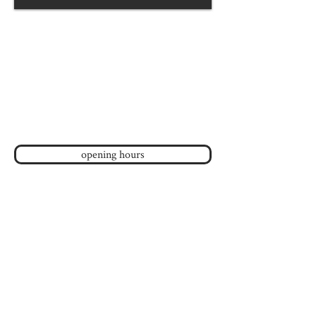
Maison de l'amitié
120, av Duluth Est
Montreal, QC H2W 1H1
(Metro Sherbrooke ou St-Laurent
)
514-843-4356
telephone :
info
@
maisondelamitie.ca
email :
opening hours