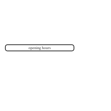
Maison de l'amitié
120, av Duluth Est
Montreal, QC H2W 1H1
(Metro Sherbrooke ou St-Laurent
)
514-843-4356
telephone :
info
@
maisondelamitie.ca
email :
opening hours